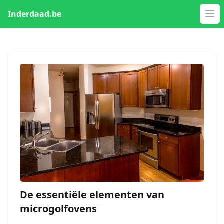
Inderdaad.be
Op
De essentiële elementen van
microgolfovens